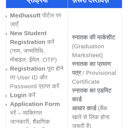
प्रक्रिया
ज़रूरी दस्तावेज़
Medhasoft
पोर्टल पर
जाएँ
New Student
स्नातक की मार्कशीट
Registration
करें
(Graduation
(नाम, जन्मतिथि,
Marksheet)
मोबाइल, ईमेल, OTP)
स्नातक का प्रमाण
Registration
पूरा होने
पत्र
/ Provisional
पर User ID और
Certificate
Password प्राप्त करें
स्नातक का एडमिट
Login
करें
कार्ड
Application Form
आधार कार्ड
(बैंक
भरें – व्यक्तिगत
खाते से लिंक होना
जानकारी, शैक्षणिक
जरूरी है)