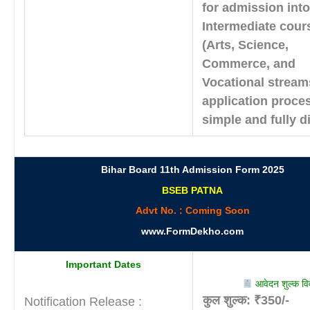
for admission int
Intermediate cour
(Arts, Science,
Commerce, and
Vocational stream
application proces
simple and fully di
Bihar Board 11th Admission Form 2025
BSEB PATNA
Advt No. : Coming Soon
www.FormDekho.com
Important Dates
आवेदन शुल्क व
कुल शुल्क:
₹350/-
Notification Release :