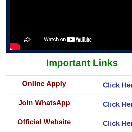
Important Links
Online Apply
Click He
Join WhatsApp
Click He
Official Website
Click He