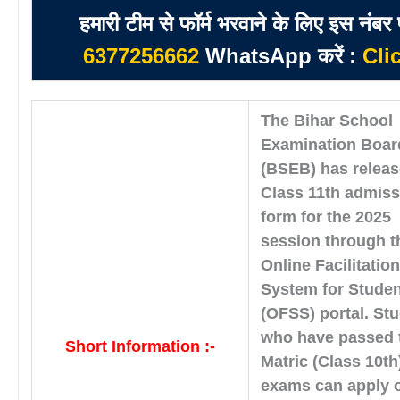
हमारी टीम से फॉर्म भरवाने के लिए इस नंबर
6377256662
WhatsApp करें :
Cli
The Bihar School
Examination Boar
(BSEB) has releas
Class 11th admiss
form for the 2025
session through t
Online Facilitatio
System for Stude
(OFSS) portal. St
who have passed 
Short Information :-
Matric (Class 10th
exams can apply 