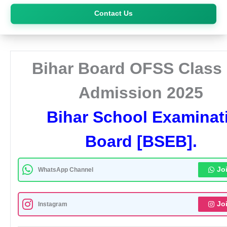
Skip
Contact Us
to
content
Bihar Board OFSS Class 
Admission 2025
Bihar School Examinat
Board [BSEB].
Jo
WhatsApp Channel
Jo
Instagram