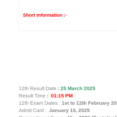
Short Information :-
12th Result Date
:
25 March 2025
Result Time
:
01:15 PM
12th Exam Dates :
1st to 12th February 2
Admit Card :
January 15, 2025