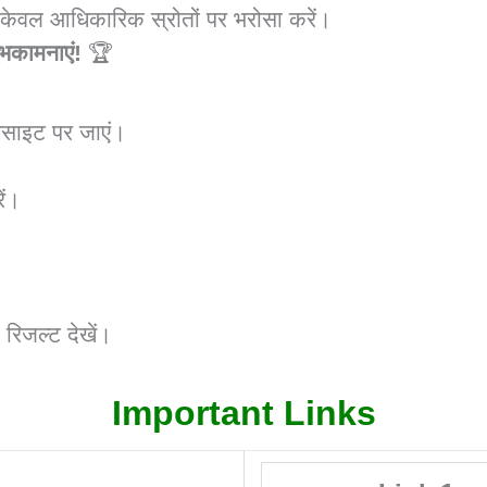
 केवल आधिकारिक स्रोतों पर भरोसा करें।
ुभकामनाएं!
🏆
कैसे चेक करें Step By Step
बसाइट पर जाएं।
ें।
रिजल्ट देखें।
Please Read the Full Notification Before Result check .
Important Links