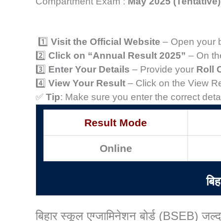
Compartment Exam :
May 2025 (Tentative)
1️⃣
Visit the Official Website
– Open your 
2️⃣
Click on “Annual Result 2025”
– On the
3️⃣
Enter Your Details
– Provide your
Roll 
4️⃣
View Your Result
– Click on the View Re
✅
Tip
: Make sure you enter the correct deta
Result Mode
Online
बिह
बिहार स्कूल एग्जामिनेशन बोर्ड (BSEB) जल्