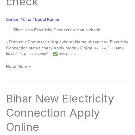
check
Sarkari Yojna
/
Badal Kumar
Bihar New Electricity Connection status check
____________________
(Domestic/Commercial/Agriculture) Name of service:- Electricity
Connection status check Apply Mode:- Online नया बिजली कनेक्शन
मिलने में कितना समय लगेगा? :
आवेदन जमा
Read More »
Bihar
Bihar New Electricity
New
Electricity
Connection Apply
Connection
Apply
Online
Online
(Domestic/Commercial)