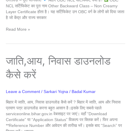
दस्तावेज़ – पूरी जानकारी
बिहार OBC NCL सर्टिफिकेट क्या है?
OBC
NCL सर्टिफिकेट का पूरा नाम Other Backward Class – Non Creamy
Layer Certificate होता है। यह सर्टिफिकेट उन OBC वर्ग के लोगों को दिया जाता
है जो केंद्र और राज्य सरकार
Read More »
जाति,आय,
जाति,आय, निवास डाउनलोड
निवास
डाउनलोड
कैसे करें
कैसे
करें
Leave a Comment
/
Sarkari Yojna
/
Badal Kumar
बिहार में जाति, आय, निवास डाउनलोड कैसे करें ? बिहार में जाति, आय और निवास
प्रमाण पत्र डाउनलोड करना बहुत आसान है।इसके लिए सबसे पहले
serviceonline.bihar.gov.in वेबसाइट पर जाएं। वहाँ “Download
Certificate” या “Application Status” विकल्प पर क्लिक करें। फिर अपना
**Reference Number और आवेदन की तारीख भरें। इसके बाद “Search” पर