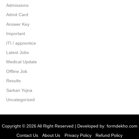
Admissions
Admit Card
Answer Key
Important
ITI / apprentice
Latest Jobs
Medical Update
Offline Job
Results
Sarkari Yojna
Uncategorized
Copyright © 2026 All Right Reserved | Developed by:
formdekho.com
Contact Us
About Us
Privacy Policy
Refund Policy