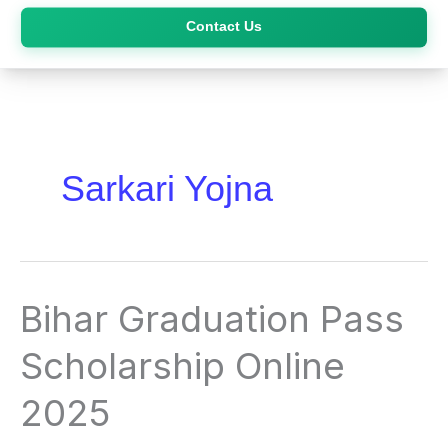
Skip
Contact Us
to
content
Sarkari Yojna
Bihar
Bihar Graduation Pass
Graduation
Pass
Scholarship Online
Scholarship
Online
2025
2025